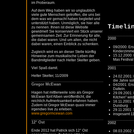
im Proberaum.
Auf dem Weg haben wir so unglaublich
viele gute Menschen getroffen, die uns bei
dem was wir gemacht haben begleitet und
unterstützt haben. Unmöglich, sie hier alle
Timeli
zu nennen. Ihnen ist diese Website
gewidmet! Sie konserviert ein Stück unserer
gemeinsamen Zeit. Zur Erinnerung für alle,
2000
die dabei waren. Und um allen, die nicht
dabei waren, einen Einblick zu schenken.
09/2000: Er
Kinderzimmer.
Zugleich wird es an dieser Stelle künftig
15.12.2000: 
Hinweise zum musikalische Leben der
Mas Festival
Bandmitglieder nach Helter Skelter geben.
Viel Spaß damit.
2001
Helter Skelter, 11/2009
24.02.2001: 
die Jahre so
Gregor McEwan
04/2001: Erst
Datteln.
Hagen hat mittlerweile solo als Gregor
29.09.2001: 
McEwan fünf Alben veröffentlicht, die
Kitchen" wird
reichlich Aufmerksamkeit erfahren haben.
16.11.2001: 
Zudem ist Gregor McEwan quasi immer
Duisburg
irgendwo live zu erleben.
29.11.2001: 
www.gregormcewan.com
insgesamt 11
12° Ost
2002
Ende 2012 hat Patrick sich 12° Ost
08.03.2002: 