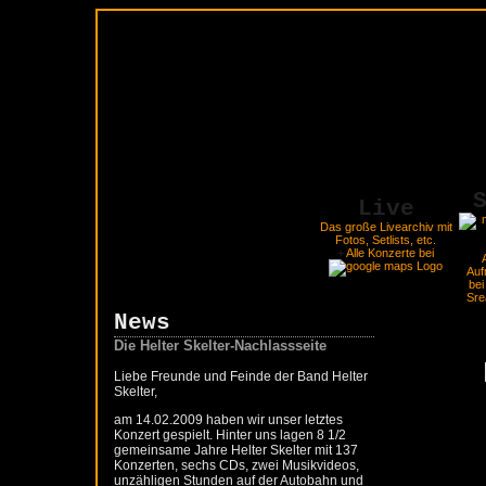
Live
Das große Livearchiv mit
Fotos, Setlists, etc.
+
Alle Konzerte bei
Auf
bei
Sre
News
Die Helter Skelter-Nachlassseite
Liebe Freunde und Feinde der Band Helter
Skelter,
am 14.02.2009 haben wir unser letztes
Konzert gespielt. Hinter uns lagen 8 1/2
gemeinsame Jahre Helter Skelter mit 137
Konzerten, sechs CDs, zwei Musikvideos,
unzähligen Stunden auf der Autobahn und