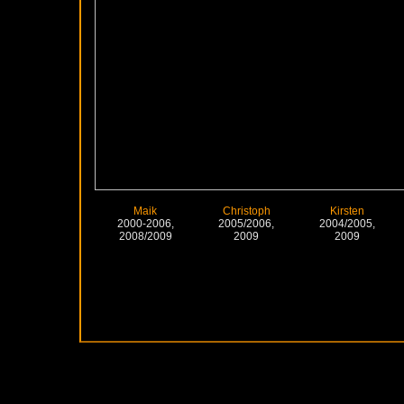
Songs durch
02/2006: Mar
anstehenden 
Skelter-EP.
06.03.2006: O
Songs / I Bel
im Vertrieb 
führenden d
Visions, etc.
09.09.2006:
sich von der
16.12.2006:
Anschließend 
aufgenomme
31.12.2006: Z
Konzert in n
insgesamt 15
Maik
Christoph
Kirsten
2000-2006,
2005/2006,
2004/2005,
2007
2008/2009
2009
2009
17.09.2007: 
vier neuen A
Abstecher fü
insgesamt 14
2008
08/2008: Hel
gemeinsamen
an.
11/2008: Maik
Band zurück. 