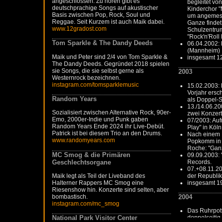
angeschlossen. Zu hören gibt es
begleitet vo
deutschprachige Songs auf akustischer
Kinderchor "M
Basis zwischen Pop, Rock, Soul und
um angemess
Reggae. Seit Kurzem ist auch Maik dabei.
Ganze findet
www.12gradost.com
Schulzentrums
"Rock'n'Roll
Tom Sparkle & The Dandy Deeds
06.04.2002:
(Mannheim)
Maik und Peter sind 2/4 von Tom Sparkle &
insgesamt 1
The Dandy Deeds. Gegründet 2018 spielen
sie Songs, die sie selbst gerne als
2003
Westernrock bezeichnen.
instagram.com/tomsparklemusic
15.02.2003:
Vorjahr ersc
Random Years
als Doppel-
13./14.06.200
Sozialisiert zwischen Alternative Rock, 90er-
zwei Konzert
Emo, 2000er-Indie und Punk gaben
07/2003: Au
Random Years Ende 2024 ihr Live-Debüt.
Play" in Köln
Patrick ist bei diesem Trio an den Drums.
Nach einem 
www.randomyears.com
Popkomm in K
Roche: "Ganz
MC Smog & die Primären
09.09.2003: 
Geschlechtsorgane
Records.
07.+08.11.20
der Republik
Maik legt als Teil der Liveband des
insgesamt 19
Halterner Rappers MC Smog eine
Riesenshow hin. Konzerte sind selten, aber
bombastisch.
2004
instagram.com/mc_smog
Das Ruhrpott
National Park Visitor Center
doppelseitig