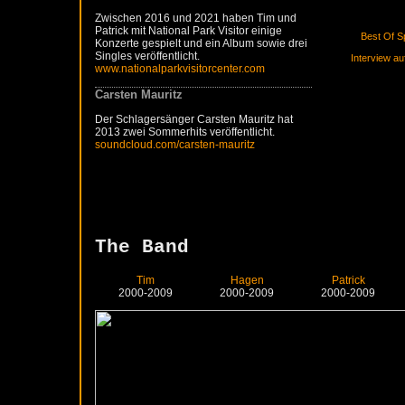
einen rasant
Bekanntheit
Zwischen 2016 und 2021 haben Tim und
10.05.2004: H
Patrick mit National Park Visitor einige
Best Of S
neuer Besetz
Konzerte gespielt und ein Album sowie drei
Piano.
Singles veröffentlicht.
Interview au
04/2004: Der
www.nationalparkvisitorcenter.com
der Ruhroly
09.06.2004: 
Carsten Mauritz
| Caroline".
12.11.2004: 
Der Schlagersänger Carsten Mauritz hat
zum ersten Ma
2013 zwei Sommerhits veröffentlicht.
insgesamt 30
soundcloud.com/carsten-mauritz
2005
03/2005: Be
EP.
02.04.2005:
6 erscheint 
The Band
01.05.2005:
den Open Air
Kulturvolksfe
Tim
Hagen
Patrick
Recklinghau
2000-2009
2000-2009
2000-2009
03.09.2005: 
Helter Skelte
11/2005: Vid
Believing".
insgesamt 28
2006
01/2006: Ver